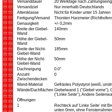
Versanddauer
20 Werktage nach Zahlungsein
Versandziel
Nur innerhalb Deutschlands
Altersklasse
Nicht für Kinder unter 15 Jahren
Fertigung/Versand
Thorsten Harzmeier (Richthofen
Genauigkeit
+/- 0,2mm
Breite der Giebel-
140mm
Wand
Höhe der Giebel-
50mm
Wand
Breite der Nicht-
185mm
Giebel-Wand
Höhe der Nicht-
50mm
Giebel-Wand
Dachneigung
0.0°
Anzahl
0
Zwischendecken
Wand-Material
Gefrästes Polystyrol (weiß, unst
Wände/Dachflächen
Giebelwand 1 ("Giebel vorne"), 
("Linke Seite"), Andere Seitenwa
Öffnungen
1
Rechteck auf 'Linke Seite' mit
unten 0mm, ohne Fensterrahme