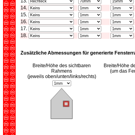
13.
14.
15.
16.
17.
18.
Zusätzliche Abmessungen für generierte Fenster
Breite/Höhe des sichtbaren
Breite/Höhe d
Rahmens
(um das Fen
(jeweils oben/unten/links/rechts)