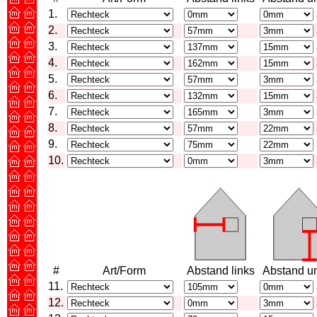
1.
2.
3.
4.
5.
6.
7.
8.
9.
10.
#
Art/Form
Abstand links
Abstand u
11.
12.