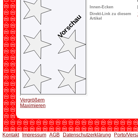
Innen-Ecken
Direkt-Link zu diesem
Artikel
Vergrößern
Maximieren
Kontakt
Impressum
AGB
Datenschutzerklärung
Porto/Vers