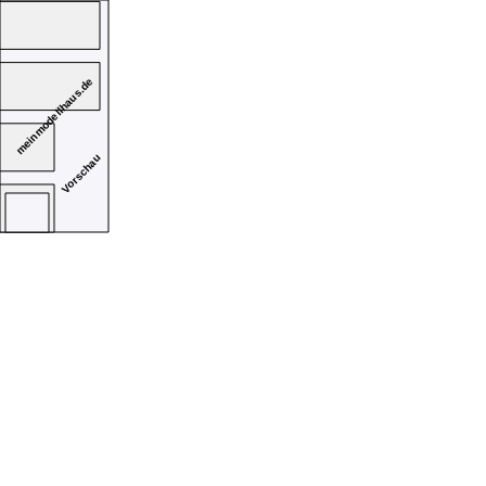
meinmodellhaus.de
Vorschau