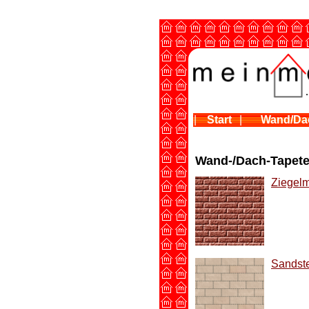
|
Start
|
Wand/Da
Wand-/Dach-Tapete
Ziegelm
Sandste